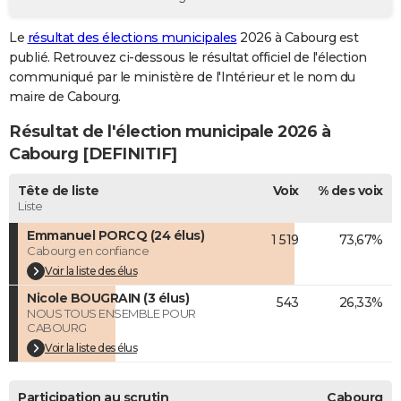
City break
Voyage de noces
Climat
Destinations
Voyage nature
Forum
+
PHOTO
Le
résultat des élections municipales
2026 à Cabourg est
publié. Retrouvez ci-dessous le résultat officiel de l'élection
GUIDES D'ACHAT
communiqué par le ministère de l'Intérieur et le nom du
BONS PLANS
maire de Cabourg.
Résultat de l'élection municipale 2026 à
CARTE DE VOEUX
Cabourg [DEFINITIF]
Carte Bonne année
Carte Pâques
Carte de Noël
Carte Saint-Valentin
Carte d'anniversaire
DICTIONNAIRE
Tête de liste
Voix
% des voix
Biographies
Expressions
Dictionnaire
Citations
Proverbes
PROGRAMME TV
Liste
Emmanuel PORCQ (24 élus)
1 519
73,67%
COPAINS D'AVANT
Cabourg en confiance
Se connecter
Collèges
Universités
Service militaire
S'inscrire
Lycées
Primaires
Entreprises
Avis de recherche
Voir la liste des élus
AVIS DE DÉCÈS
Nicole BOUGRAIN (3 élus)
543
26,33%
FORUM
NOUS TOUS ENSEMBLE POUR
CABOURG
Lifestyle
Sport
Television
Cinema
Bricolage
Culture
Auto
Voyage
Voir la liste des élus
Participation au scrutin
Cabourg