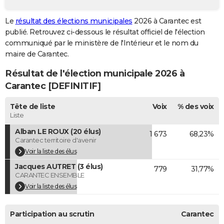
City break
Voyage de noces
Climat
Destinations
Voyage nature
Forum
+
PHOTO
Le
résultat des élections municipales
2026 à Carantec est
publié. Retrouvez ci-dessous le résultat officiel de l'élection
GUIDES D'ACHAT
communiqué par le ministère de l'Intérieur et le nom du
BONS PLANS
maire de Carantec.
Résultat de l'élection municipale 2026 à
CARTE DE VOEUX
Carantec [DEFINITIF]
Carte Bonne année
Carte Pâques
Carte de Noël
Carte Saint-Valentin
Carte d'anniversaire
DICTIONNAIRE
Tête de liste
Voix
% des voix
Biographies
Expressions
Dictionnaire
Citations
Proverbes
PROGRAMME TV
Liste
Alban LE ROUX (20 élus)
1 673
68,23%
COPAINS D'AVANT
Carantec territoire d'avenir
Se connecter
Collèges
Universités
Service militaire
S'inscrire
Lycées
Primaires
Entreprises
Avis de recherche
Voir la liste des élus
AVIS DE DÉCÈS
Jacques AUTRET (3 élus)
779
31,77%
FORUM
CARANTEC ENSEMBLE
Voir la liste des élus
Lifestyle
Sport
Television
Cinema
Bricolage
Culture
Auto
Voyage
Participation au scrutin
Carantec