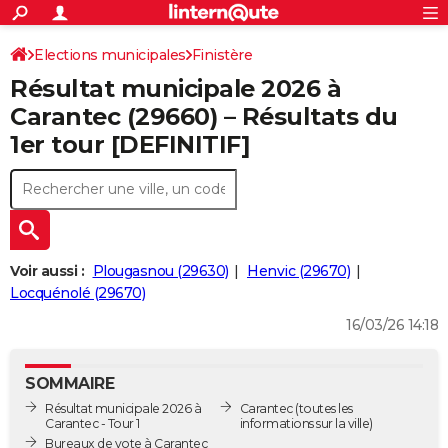
ACTUALITÉS
Connexion
S'inscrire
Elections municipales
Finistère
Rechercher
Société
Education
Villes
Politique
Faits Divers
Monde
+
SPORT
Résultat municipale 2026 à
Football
Cyclisme
Forum
Coupe du monde 2026
Tennis
Rugby
CULTURE
Carantec (29660) – Résultats du
1er tour [DEFINITIF]
TNT
Cinéma
Musique
Programme TV
Streaming
Sorties cinéma
+
FINANCE
Impôts
Immobilier
Banque
Crédit
Retraite
Epargne
Risques naturels par ville
Assurance
AUTO
Réserver un essai
Berlines
Forum auto
Essais
Citadines
SUV
+
HIGH-TECH
Meilleur smartphone
Ordinateurs
Guide high-tech
Mobiles
Internet
Jeux vidéo
+
BRICOLAGE
Voir aussi :
Plougasnou (29630)
Henvic (29670)
Locquénolé (29670)
Aménagement intérieur
Cuisine
Jardinage
+
Forum
Extérieur
Salle de bains
Rangement
WEEK-END
16/03/26 14:18
Escapades
Expositions
Week-end nature
Guides de France
Patrimoine
Musées
+
LIFESTYLE
SOMMAIRE
Bien-être
Mode
+
Art de vivre
Loisirs
Modes de vie
SANTE
Résultat municipale 2026 à
Carantec
(toutes les
Carantec - Tour 1
informations sur la ville)
Guide de la santé
Médicaments
+
Alimentation
Maladies
Sommeil
VOYAGE
Bureaux de vote à Carantec