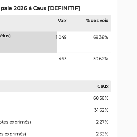
ipale 2026 à Caux [DEFINITIF]
Voix
% des voix
élus)
1 049
69,38%
463
30,62%
Caux
68,38%
31,62%
otes exprimés)
2,27%
es exprimés)
2,33%