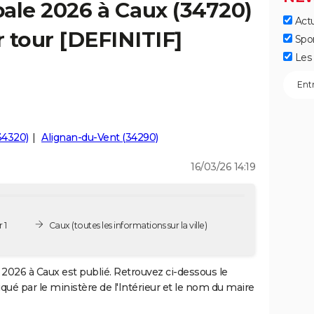
ale 2026 à Caux (34720)
Actu
r tour [DEFINITIF]
Spo
Les 
34320)
Alignan-du-Vent (34290)
16/03/26 14:19
 1
Caux
(toutes les informations sur la ville)
2026 à Caux est publié. Retrouvez ci-dessous le
iqué par le ministère de l'Intérieur et le nom du maire