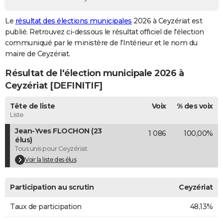
City break
Voyage de noces
Climat
Destinations
Voyage nature
Forum
+
PHOTO
Le
résultat des élections municipales
2026 à Ceyzériat est
publié. Retrouvez ci-dessous le résultat officiel de l'élection
GUIDES D'ACHAT
communiqué par le ministère de l'Intérieur et le nom du
BONS PLANS
maire de Ceyzériat.
Résultat de l'élection municipale 2026 à
CARTE DE VOEUX
Ceyzériat [DEFINITIF]
Carte Bonne année
Carte Pâques
Carte de Noël
Carte Saint-Valentin
Carte d'anniversaire
DICTIONNAIRE
Tête de liste
Voix
% des voix
Biographies
Expressions
Dictionnaire
Citations
Proverbes
PROGRAMME TV
Liste
Jean-Yves FLOCHON (23
1 086
100,00%
COPAINS D'AVANT
élus)
Tous unis pour Ceyzériat
Se connecter
Collèges
Universités
Service militaire
S'inscrire
Lycées
Primaires
Entreprises
Avis de recherche
AVIS DE DÉCÈS
Voir la liste des élus
FORUM
Participation au scrutin
Ceyzériat
Lifestyle
Sport
Television
Cinema
Bricolage
Culture
Auto
Voyage
Taux de participation
48,13%