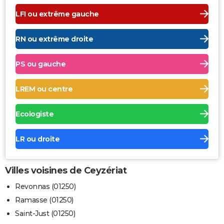
LFI ou extrême gauche
RN ou extrême droite
PS ou gauche
LREM ou centre
Ecologiste
LR ou droite
Villes voisines de Ceyzériat
Revonnas (01250)
Ramasse (01250)
Saint-Just (01250)