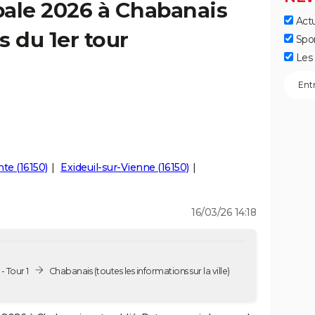
pale 2026 à Chabanais
Actu
s du 1er tour
Spo
Les 
te (16150)
Exideuil-sur-Vienne (16150)
16/03/26 14:18
 Tour 1
Chabanais
(toutes les informations sur la ville)