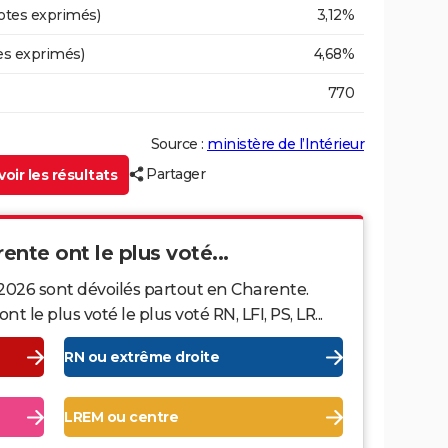
otes exprimés)
3,12%
es exprimés)
4,68%
770
Source :
ministère de l’Intérieur
Partager
oir les résultats
rente ont le plus voté...
 2026 sont dévoilés partout en Charente.
le plus voté le plus voté RN, LFI, PS, LR...
RN ou extrême droite
LREM ou centre