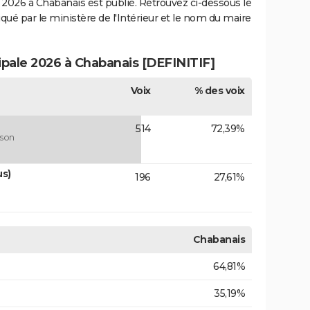
2026 à Chabanais est publié. Retrouvez ci-dessous le
iqué par le ministère de l'Intérieur et le nom du maire
ipale 2026 à Chabanais [DEFINITIF]
Voix
% des voix
514
72,39%
ison
us)
196
27,61%
Chabanais
64,81%
35,19%