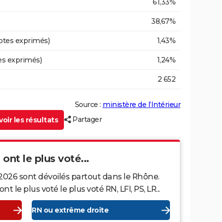
61,33%
38,67%
otes exprimés)
1,43%
es exprimés)
1,24%
2 652
Source :
ministère de l’Intérieur
Partager
oir les résultats
ont le plus voté...
 2026 sont dévoilés partout dans le Rhône.
le plus voté le plus voté RN, LFI, PS, LR...
RN ou extrême droite