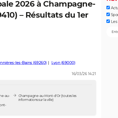
pale 2026 à Champagne-
Actu
410) – Résultats du 1er
Spo
Les 
nnières-les-Bains (69260)
Lyon (69000)
16/03/26 14:21
ne-au-
Champagne-au-Mont-d'Or
(toutes les
informations sur la ville)
ont-