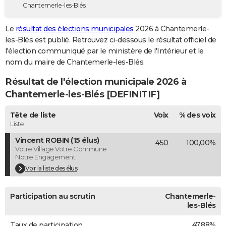
Chantemerle-les-Blés
City break
Voyage de noces
Climat
Destinations
Voyage nature
Forum
+
PHOTO
Le
résultat des élections municipales
2026 à Chantemerle-
GUIDES D'ACHAT
les-Blés est publié. Retrouvez ci-dessous le résultat officiel de
l'élection communiqué par le ministère de l'Intérieur et le
BONS PLANS
nom du maire de Chantemerle-les-Blés.
CARTE DE VOEUX
Résultat de l'élection municipale 2026 à
Carte Bonne année
Carte Pâques
Carte de Noël
Carte Saint-Valentin
Carte d'anniversaire
Chantemerle-les-Blés [DEFINITIF]
DICTIONNAIRE
Biographies
Expressions
Dictionnaire
Citations
Proverbes
Tête de liste
Voix
% des voix
PROGRAMME TV
Liste
COPAINS D'AVANT
Vincent ROBIN (15 élus)
450
100,00%
Votre Village Votre Commune
Se connecter
Collèges
Universités
Service militaire
S'inscrire
Lycées
Primaires
Entreprises
Avis de recherche
AVIS DE DÉCÈS
Notre Engagement
Voir la liste des élus
FORUM
Lifestyle
Sport
Television
Cinema
Bricolage
Culture
Auto
Voyage
Participation au scrutin
Chantemerle-
les-Blés
Taux de participation
47,88%