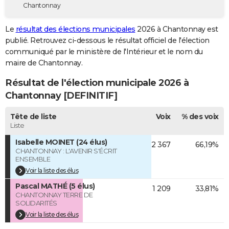
Chantonnay
City break
Voyage de noces
Climat
Destinations
Voyage nature
Forum
+
PHOTO
Le
résultat des élections municipales
2026 à Chantonnay est
GUIDES D'ACHAT
publié. Retrouvez ci-dessous le résultat officiel de l'élection
communiqué par le ministère de l'Intérieur et le nom du
BONS PLANS
maire de Chantonnay.
CARTE DE VOEUX
Résultat de l'élection municipale 2026 à
Carte Bonne année
Carte Pâques
Carte de Noël
Carte Saint-Valentin
Carte d'anniversaire
Chantonnay [DEFINITIF]
DICTIONNAIRE
Biographies
Expressions
Dictionnaire
Citations
Proverbes
Tête de liste
Voix
% des voix
PROGRAMME TV
Liste
COPAINS D'AVANT
Isabelle MOINET (24 élus)
2 367
66,19%
CHANTONNAY : L'AVENIR S'ÉCRIT
Se connecter
Collèges
Universités
Service militaire
S'inscrire
Lycées
Primaires
Entreprises
Avis de recherche
AVIS DE DÉCÈS
ENSEMBLE
Voir la liste des élus
FORUM
Pascal MATHÉ (5 élus)
1 209
33,81%
CHANTONNAY TERRE DE
Lifestyle
Sport
Television
Cinema
Bricolage
Culture
Auto
Voyage
SOLIDARITÉS
Voir la liste des élus