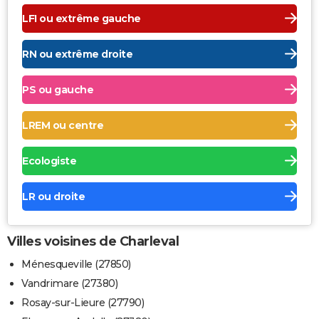
LFI ou extrême gauche
RN ou extrême droite
PS ou gauche
LREM ou centre
Ecologiste
LR ou droite
Villes voisines de Charleval
Ménesqueville (27850)
Vandrimare (27380)
Rosay-sur-Lieure (27790)