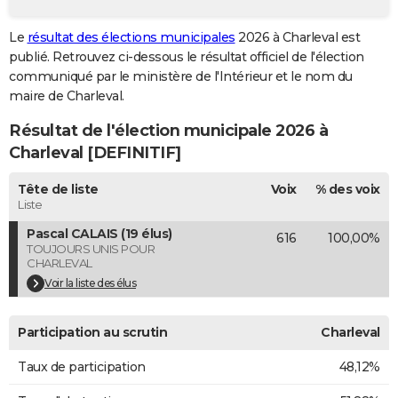
City break
Voyage de noces
Climat
Destinations
Voyage nature
Forum
+
PHOTO
Le
résultat des élections municipales
2026 à Charleval est
publié. Retrouvez ci-dessous le résultat officiel de l'élection
GUIDES D'ACHAT
communiqué par le ministère de l'Intérieur et le nom du
BONS PLANS
maire de Charleval.
Résultat de l'élection municipale 2026 à
CARTE DE VOEUX
Charleval [DEFINITIF]
Carte Bonne année
Carte Pâques
Carte de Noël
Carte Saint-Valentin
Carte d'anniversaire
DICTIONNAIRE
Tête de liste
Voix
% des voix
Biographies
Expressions
Dictionnaire
Citations
Proverbes
PROGRAMME TV
Liste
Pascal CALAIS (19 élus)
616
100,00%
COPAINS D'AVANT
TOUJOURS UNIS POUR
CHARLEVAL
Se connecter
Collèges
Universités
Service militaire
S'inscrire
Lycées
Primaires
Entreprises
Avis de recherche
AVIS DE DÉCÈS
Voir la liste des élus
FORUM
Participation au scrutin
Charleval
Lifestyle
Sport
Television
Cinema
Bricolage
Culture
Auto
Voyage
Taux de participation
48,12%