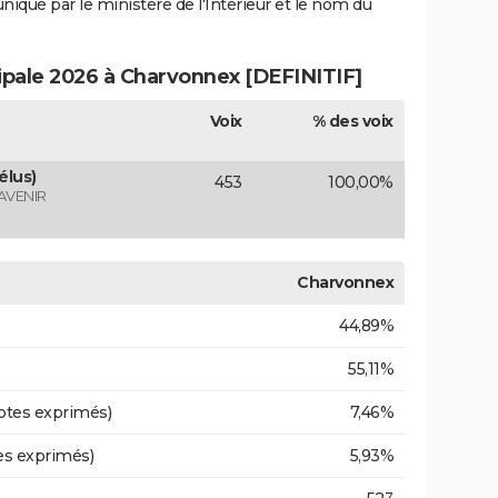
uniqué par le ministère de l'Intérieur et le nom du
cipale 2026 à Charvonnex [DEFINITIF]
Voix
% des voix
élus)
453
100,00%
AVENIR
Charvonnex
44,89%
55,11%
otes exprimés)
7,46%
es exprimés)
5,93%