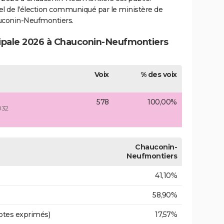
ciel de l'élection communiqué par le ministère de
auconin-Neufmontiers.
cipale 2026 à Chauconin-Neufmontiers
Voix
% des voix
578
100,00%
032
Chauconin-
Neufmontiers
41,10%
58,90%
otes exprimés)
17,57%