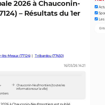
pale 2026 à Chauconin-
Actu
124) – Résultats du 1er
Spo
Les 
-lès-Meaux (77124)
Trilbardou (77450)
16/03/26 14:21
-
Chauconin-Neufmontiers
(toutes les
informations sur la ville)
ntiers
2026 à Chauconin-Neufmontiers est publié.