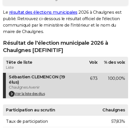
City break
Voyage de noces
Climat
Destinations
Voyage nature
Forum
+
PHOTO
Le
résultat des élections municipales
2026 à Chaulgnes est
publié. Retrouvez ci-dessous le résultat officiel de l'élection
GUIDES D'ACHAT
communiqué par le ministère de l'Intérieur et le nom du
BONS PLANS
maire de Chaulgnes.
Résultat de l'élection municipale 2026 à
CARTE DE VOEUX
Chaulgnes [DEFINITIF]
Carte Bonne année
Carte Pâques
Carte de Noël
Carte Saint-Valentin
Carte d'anniversaire
DICTIONNAIRE
Tête de liste
Voix
% des voix
Biographies
Expressions
Dictionnaire
Citations
Proverbes
PROGRAMME TV
Liste
Sébastien CLEMENCON (19
673
100,00%
COPAINS D'AVANT
élus)
Chaulgnes Avenir
Se connecter
Collèges
Universités
Service militaire
S'inscrire
Lycées
Primaires
Entreprises
Avis de recherche
AVIS DE DÉCÈS
Voir la liste des élus
FORUM
Participation au scrutin
Chaulgnes
Lifestyle
Sport
Television
Cinema
Bricolage
Culture
Auto
Voyage
Taux de participation
57,83%