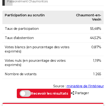
Passionément Chaumontois
Participation au scrutin
Chaumont-en-
Vexin
Taux de participation
55,48%
Taux d'abstention
44,52%
Votes blancs (en pourcentage des votes
0,87%
exprimés)
Votes nuls (en pourcentage des votes
1,19%
exprimés)
Nombre de votants
1 265
Source :
ministère de l’Intérieur
Partager
Recevoir les résultats