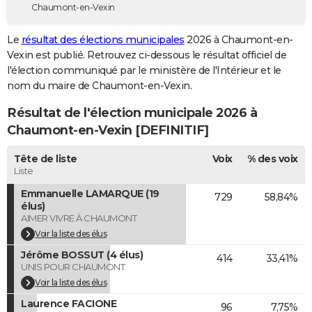
Chaumont-en-Vexin
City break
Voyage de noces
Climat
Destinations
Voyage nature
Forum
+
PHOTO
Le
résultat des élections municipales
2026 à Chaumont-en-
GUIDES D'ACHAT
Vexin est publié. Retrouvez ci-dessous le résultat officiel de
l'élection communiqué par le ministère de l'Intérieur et le
BONS PLANS
nom du maire de Chaumont-en-Vexin.
CARTE DE VOEUX
Résultat de l'élection municipale 2026 à
Carte Bonne année
Carte Pâques
Carte de Noël
Carte Saint-Valentin
Carte d'anniversaire
Chaumont-en-Vexin [DEFINITIF]
DICTIONNAIRE
Biographies
Expressions
Dictionnaire
Citations
Proverbes
Tête de liste
Voix
% des voix
PROGRAMME TV
Liste
COPAINS D'AVANT
Emmanuelle LAMARQUE (19
729
58,84%
élus)
Se connecter
Collèges
Universités
Service militaire
S'inscrire
Lycées
Primaires
Entreprises
Avis de recherche
AVIS DE DÉCÈS
AIMER VIVRE À CHAUMONT
Voir la liste des élus
FORUM
Jérôme BOSSUT (4 élus)
414
33,41%
UNIS POUR CHAUMONT
Lifestyle
Sport
Television
Cinema
Bricolage
Culture
Auto
Voyage
Voir la liste des élus
Laurence FACIONE
96
7,75%