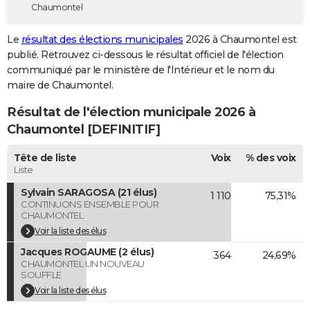
Chaumontel
City break
Voyage de noces
Climat
Destinations
Voyage nature
Forum
+
PHOTO
Le
résultat des élections municipales
2026 à Chaumontel est
GUIDES D'ACHAT
publié. Retrouvez ci-dessous le résultat officiel de l'élection
communiqué par le ministère de l'Intérieur et le nom du
BONS PLANS
maire de Chaumontel.
CARTE DE VOEUX
Résultat de l'élection municipale 2026 à
Carte Bonne année
Carte Pâques
Carte de Noël
Carte Saint-Valentin
Carte d'anniversaire
Chaumontel [DEFINITIF]
DICTIONNAIRE
Biographies
Expressions
Dictionnaire
Citations
Proverbes
Tête de liste
Voix
% des voix
PROGRAMME TV
Liste
COPAINS D'AVANT
Sylvain SARAGOSA (21 élus)
1 110
75,31%
CONTINUONS ENSEMBLE POUR
Se connecter
Collèges
Universités
Service militaire
S'inscrire
Lycées
Primaires
Entreprises
Avis de recherche
AVIS DE DÉCÈS
CHAUMONTEL
Voir la liste des élus
FORUM
Jacques ROGAUME (2 élus)
364
24,69%
CHAUMONTEL UN NOUVEAU
Lifestyle
Sport
Television
Cinema
Bricolage
Culture
Auto
Voyage
SOUFFLE
Voir la liste des élus