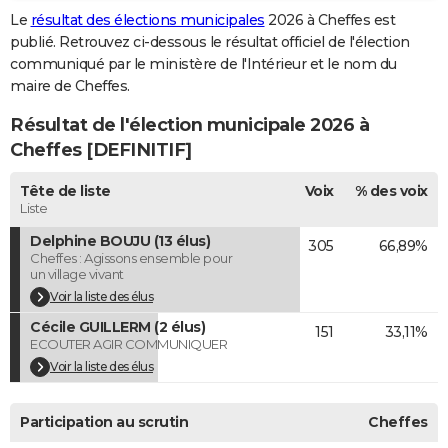
Le
résultat des élections municipales
2026 à Cheffes est
City break
Voyage de noces
Climat
Destinations
Voyage nature
Forum
+
PHOTO
publié. Retrouvez ci-dessous le résultat officiel de l'élection
communiqué par le ministère de l'Intérieur et le nom du
GUIDES D'ACHAT
maire de Cheffes.
BONS PLANS
Résultat de l'élection municipale 2026 à
CARTE DE VOEUX
Cheffes [DEFINITIF]
Carte Bonne année
Carte Pâques
Carte de Noël
Carte Saint-Valentin
Carte d'anniversaire
DICTIONNAIRE
Tête de liste
Voix
% des voix
Liste
Biographies
Expressions
Dictionnaire
Citations
Proverbes
PROGRAMME TV
Delphine BOUJU (13 élus)
305
66,89%
Cheffes : Agissons ensemble pour
COPAINS D'AVANT
un village vivant
Voir la liste des élus
Se connecter
Collèges
Universités
Service militaire
S'inscrire
Lycées
Primaires
Entreprises
Avis de recherche
AVIS DE DÉCÈS
Cécile GUILLERM (2 élus)
151
33,11%
ECOUTER AGIR COMMUNIQUER
FORUM
Voir la liste des élus
Lifestyle
Sport
Television
Cinema
Bricolage
Culture
Auto
Voyage
Participation au scrutin
Cheffes