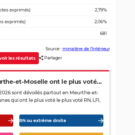
otes exprimés)
2,79%
es exprimés)
2,06%
681
Source :
ministère de l’Intérieur
Partager
oir les résultats
rthe-et-Moselle ont le plus voté...
 2026 sont dévoilés partout en Meurthe-et-
s qui ont le plus voté le plus voté RN, LFI,
RN ou extrême droite