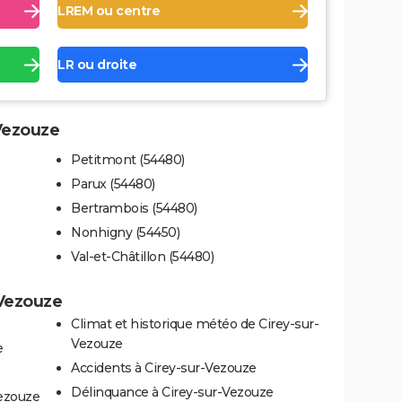
LREM ou centre
LR ou droite
-Vezouze
Petitmont (54480)
Parux (54480)
Bertrambois (54480)
Nonhigny (54450)
Val-et-Châtillon (54480)
-Vezouze
Climat et historique météo de Cirey-sur-
Vezouze
e
Accidents à Cirey-sur-Vezouze
Délinquance à Cirey-sur-Vezouze
Vezouze