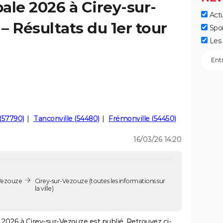
ale 2026 à Cirey-sur-
Actu
– Résultats du 1er tour
Spo
Les 
(57790)
Tanconville (54480)
Frémonville (54450)
16/03/26 14:20
-Vezouze
Cirey-sur-Vezouze
(toutes les informations sur
la ville)
2026 à Cirey-sur-Vezouze est publié. Retrouvez ci-