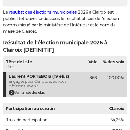
City break
Voyage de noces
Climat
Destinations
Voyage nature
Forum
+
PHOTO
Le
résultat des élections municipales
2026 à Clairoix est
publié. Retrouvez ci-dessous le résultat officiel de l'élection
GUIDES D'ACHAT
communiqué par le ministère de l'Intérieur et le nom du
BONS PLANS
maire de Clairoix.
Résultat de l'élection municipale 2026 à
CARTE DE VOEUX
Clairoix [DEFINITIF]
Carte Bonne année
Carte Pâques
Carte de Noël
Carte Saint-Valentin
Carte d'anniversaire
DICTIONNAIRE
Tête de liste
Voix
% des voix
Biographies
Expressions
Dictionnaire
Citations
Proverbes
PROGRAMME TV
Liste
Laurent PORTEBOIS (19 élus)
868
100,00%
COPAINS D'AVANT
Engagés pour Clairoix, avec vous
bâtissons l'avenir !
Se connecter
Collèges
Universités
Service militaire
S'inscrire
Lycées
Primaires
Entreprises
Avis de recherche
AVIS DE DÉCÈS
Voir la liste des élus
FORUM
Participation au scrutin
Clairoix
Lifestyle
Sport
Television
Cinema
Bricolage
Culture
Auto
Voyage
Taux de participation
54,25%