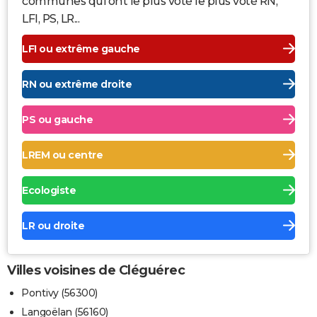
communes qui ont le plus voté le plus voté RN,
LFI, PS, LR...
LFI ou extrême gauche
RN ou extrême droite
PS ou gauche
LREM ou centre
Ecologiste
LR ou droite
Villes voisines de Cléguérec
Pontivy (56300)
Langoëlan (56160)