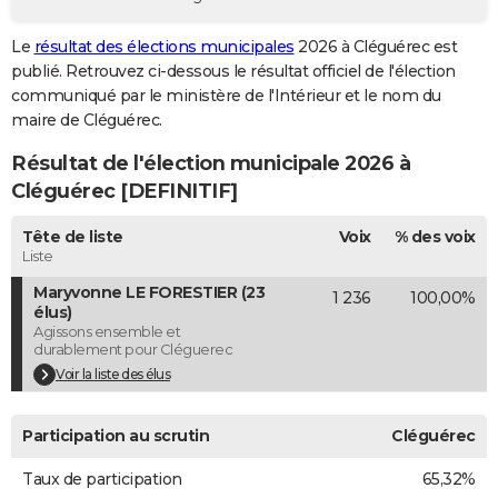
City break
Voyage de noces
Climat
Destinations
Voyage nature
Forum
+
PHOTO
Le
résultat des élections municipales
2026 à Cléguérec est
publié. Retrouvez ci-dessous le résultat officiel de l'élection
GUIDES D'ACHAT
communiqué par le ministère de l'Intérieur et le nom du
BONS PLANS
maire de Cléguérec.
Résultat de l'élection municipale 2026 à
CARTE DE VOEUX
Cléguérec [DEFINITIF]
Carte Bonne année
Carte Pâques
Carte de Noël
Carte Saint-Valentin
Carte d'anniversaire
DICTIONNAIRE
Tête de liste
Voix
% des voix
Biographies
Expressions
Dictionnaire
Citations
Proverbes
PROGRAMME TV
Liste
Maryvonne LE FORESTIER (23
1 236
100,00%
COPAINS D'AVANT
élus)
Agissons ensemble et
Se connecter
Collèges
Universités
Service militaire
S'inscrire
Lycées
Primaires
Entreprises
Avis de recherche
AVIS DE DÉCÈS
durablement pour Cléguerec
Voir la liste des élus
FORUM
Lifestyle
Sport
Television
Cinema
Bricolage
Culture
Auto
Voyage
Participation au scrutin
Cléguérec
Taux de participation
65,32%