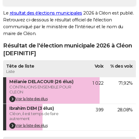
City break
Voyage de noces
Climat
Destinations
Voyage nature
Forum
+
PHOTO
Le
résultat des élections municipales
2026 à Cléon est publié.
Retrouvez ci-dessous le résultat officiel de l'élection
GUIDES D'ACHAT
communiqué par le ministère de l'Intérieur et le nom du
BONS PLANS
maire de Cléon.
Résultat de l'élection municipale 2026 à Cléon
CARTE DE VOEUX
[DEFINITIF]
Carte Bonne année
Carte Pâques
Carte de Noël
Carte Saint-Valentin
Carte d'anniversaire
DICTIONNAIRE
Tête de liste
Voix
% des voix
Biographies
Expressions
Dictionnaire
Citations
Proverbes
PROGRAMME TV
Liste
Mélanie DELACOUR (26 élus)
1 022
71,92%
COPAINS D'AVANT
CONTINUONS ENSEMBLE POUR
CLEON
Se connecter
Collèges
Universités
Service militaire
S'inscrire
Lycées
Primaires
Entreprises
Avis de recherche
AVIS DE DÉCÈS
Voir la liste des élus
Ibrahim DEM (3 élus)
FORUM
399
28,08%
Cléon, il est temps de faire
autrement
Lifestyle
Sport
Television
Cinema
Bricolage
Culture
Auto
Voyage
Voir la liste des élus