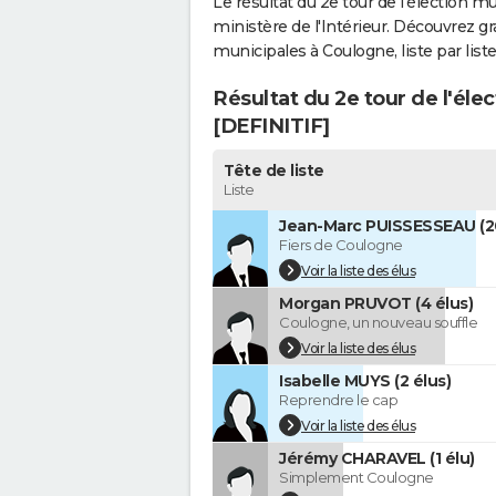
Le résultat du 2e tour de l'élection m
ministère de l'Intérieur. Découvrez gr
municipales à Coulogne, liste par liste
Résultat du 2e tour de l'éle
[DEFINITIF]
Tête de liste
Liste
Jean-Marc PUISSESSEAU (20
Fiers de Coulogne
Voir la liste des élus
Morgan PRUVOT (4 élus)
Coulogne, un nouveau souffle
Voir la liste des élus
Isabelle MUYS (2 élus)
Reprendre le cap
Voir la liste des élus
Jérémy CHARAVEL (1 élu)
Simplement Coulogne