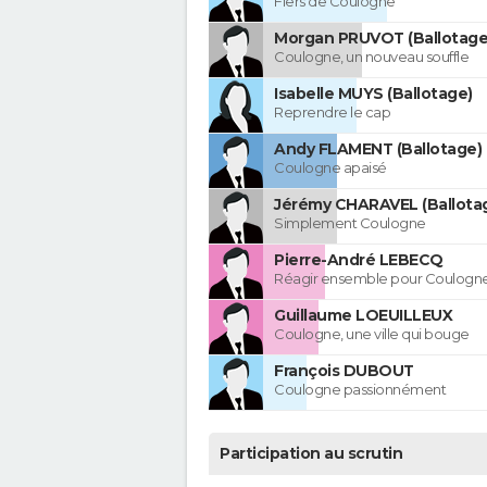
Fiers de Coulogne
Morgan PRUVOT (Ballotage
Coulogne, un nouveau souffle
Isabelle MUYS (Ballotage)
Reprendre le cap
Andy FLAMENT (Ballotage)
Coulogne apaisé
Jérémy CHARAVEL (Ballota
Simplement Coulogne
Pierre-André LEBECQ
Réagir ensemble pour Coulogn
Guillaume LOEUILLEUX
Coulogne, une ville qui bouge
François DUBOUT
Coulogne passionnément
Participation au scrutin