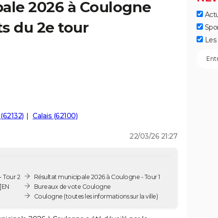
pale 2026 à Coulogne
Actu
ts du 2e tour
Spo
Les 
(62132)
Calais (62100)
22/03/26 21:27
 Tour 2
Résultat municipale 2026 à Coulogne - Tour 1
 [EN
Bureaux de vote Coulogne
Coulogne
(toutes les informations sur la ville)