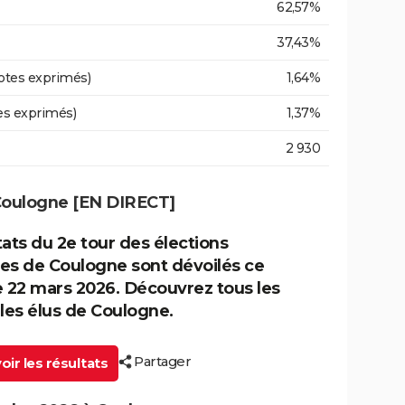
62,57%
37,43%
otes exprimés)
1,64%
es exprimés)
1,37%
2 930
 Coulogne [EN DIRECT]
tats du 2e tour des élections
es de Coulogne sont dévoilés ce
22 mars 2026. Découvrez tous les
 les élus de Coulogne.
Partager
ir les résultats