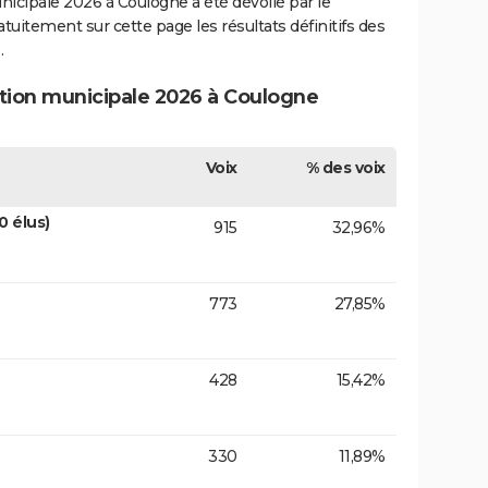
unicipale 2026 à Coulogne a été dévoilé par le
atuitement sur cette page les résultats définitifs des
.
ction municipale 2026 à Coulogne
Voix
% des voix
 élus)
915
32,96%
773
27,85%
428
15,42%
330
11,89%