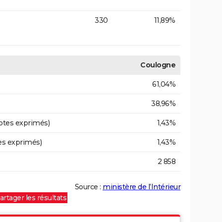
330
11,89%
Coulogne
61,04%
38,96%
otes exprimés)
1,43%
es exprimés)
1,43%
2 858
Source :
ministère de l’Intérieur
artager les résultats