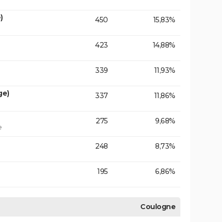
)
450
15,83%
423
14,88%
339
11,93%
ge)
337
11,86%
275
9,68%
e
248
8,73%
195
6,86%
Coulogne