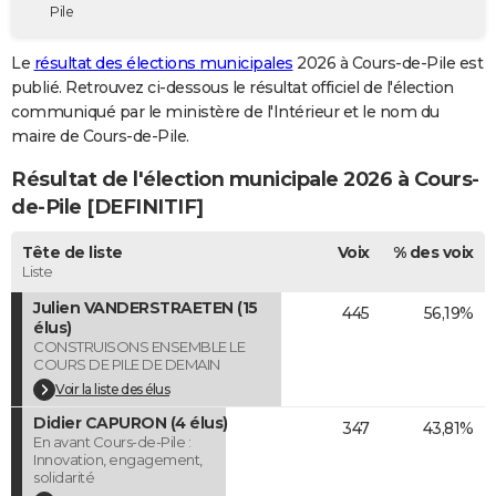
Pile
City break
Voyage de noces
Climat
Destinations
Voyage nature
Forum
+
PHOTO
Le
résultat des élections municipales
2026 à Cours-de-Pile est
GUIDES D'ACHAT
publié. Retrouvez ci-dessous le résultat officiel de l'élection
communiqué par le ministère de l'Intérieur et le nom du
BONS PLANS
maire de Cours-de-Pile.
CARTE DE VOEUX
Résultat de l'élection municipale 2026 à Cours-
Carte Bonne année
Carte Pâques
Carte de Noël
Carte Saint-Valentin
Carte d'anniversaire
de-Pile [DEFINITIF]
DICTIONNAIRE
Biographies
Expressions
Dictionnaire
Citations
Proverbes
Tête de liste
Voix
% des voix
PROGRAMME TV
Liste
COPAINS D'AVANT
Julien VANDERSTRAETEN (15
445
56,19%
élus)
Se connecter
Collèges
Universités
Service militaire
S'inscrire
Lycées
Primaires
Entreprises
Avis de recherche
AVIS DE DÉCÈS
CONSTRUISONS ENSEMBLE LE
COURS DE PILE DE DEMAIN
FORUM
Voir la liste des élus
Didier CAPURON (4 élus)
Lifestyle
Sport
Television
Cinema
Bricolage
Culture
Auto
Voyage
347
43,81%
En avant Cours-de-Pile :
Innovation, engagement,
solidarité