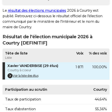
City break
Voyage de noces
Climat
Destinations
Voyage nature
Forum
+
PHOTO
Le
résultat des élections municipales
2026 à Courtry est
publié. Retrouvez ci-dessous le résultat officiel de l'élection
GUIDES D'ACHAT
communiqué par le ministère de l'Intérieur et le nom du
BONS PLANS
maire de Courtry.
Résultat de l'élection municipale 2026 à
CARTE DE VOEUX
Courtry [DEFINITIF]
Carte Bonne année
Carte Pâques
Carte de Noël
Carte Saint-Valentin
Carte d'anniversaire
DICTIONNAIRE
Tête de liste
Voix
% des voix
Biographies
Expressions
Dictionnaire
Citations
Proverbes
PROGRAMME TV
Liste
Xavier VANDERBISE (29 élus)
1 871
100,00%
COPAINS D'AVANT
Courtry à coeur
Se connecter
Collèges
Universités
Service militaire
S'inscrire
Lycées
Primaires
Entreprises
Avis de recherche
Voir la liste des élus
AVIS DE DÉCÈS
FORUM
Participation au scrutin
Courtry
Lifestyle
Sport
Television
Cinema
Bricolage
Culture
Auto
Voyage
Taux de participation
44,64%
Taux d'abstention
55,36%