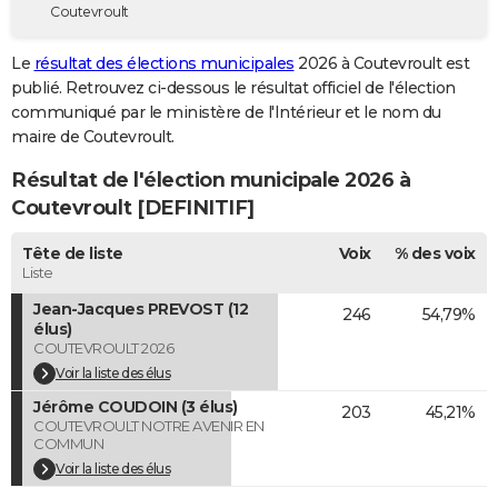
Coutevroult
City break
Voyage de noces
Climat
Destinations
Voyage nature
Forum
+
PHOTO
Le
résultat des élections municipales
2026 à Coutevroult est
GUIDES D'ACHAT
publié. Retrouvez ci-dessous le résultat officiel de l'élection
communiqué par le ministère de l'Intérieur et le nom du
BONS PLANS
maire de Coutevroult.
CARTE DE VOEUX
Résultat de l'élection municipale 2026 à
Carte Bonne année
Carte Pâques
Carte de Noël
Carte Saint-Valentin
Carte d'anniversaire
Coutevroult [DEFINITIF]
DICTIONNAIRE
Biographies
Expressions
Dictionnaire
Citations
Proverbes
Tête de liste
Voix
% des voix
PROGRAMME TV
Liste
COPAINS D'AVANT
Jean-Jacques PREVOST (12
246
54,79%
élus)
Se connecter
Collèges
Universités
Service militaire
S'inscrire
Lycées
Primaires
Entreprises
Avis de recherche
AVIS DE DÉCÈS
COUTEVROULT 2026
Voir la liste des élus
FORUM
Jérôme COUDOIN (3 élus)
203
45,21%
COUTEVROULT NOTRE AVENIR EN
Lifestyle
Sport
Television
Cinema
Bricolage
Culture
Auto
Voyage
COMMUN
Voir la liste des élus