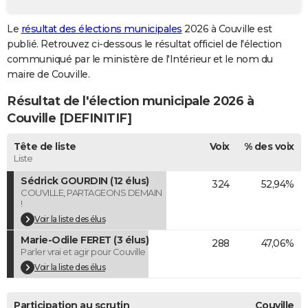
City break
Voyage de noces
Climat
Destinations
Voyage nature
Forum
+
PHOTO
Le
résultat des élections municipales
2026 à Couville est
publié. Retrouvez ci-dessous le résultat officiel de l'élection
GUIDES D'ACHAT
communiqué par le ministère de l'Intérieur et le nom du
BONS PLANS
maire de Couville.
Résultat de l'élection municipale 2026 à
CARTE DE VOEUX
Couville [DEFINITIF]
Carte Bonne année
Carte Pâques
Carte de Noël
Carte Saint-Valentin
Carte d'anniversaire
DICTIONNAIRE
Tête de liste
Voix
% des voix
Biographies
Expressions
Dictionnaire
Citations
Proverbes
PROGRAMME TV
Liste
Sédrick GOURDIN (12 élus)
324
52,94%
COPAINS D'AVANT
COUVILLE, PARTAGEONS DEMAIN
!
Se connecter
Collèges
Universités
Service militaire
S'inscrire
Lycées
Primaires
Entreprises
Avis de recherche
AVIS DE DÉCÈS
Voir la liste des élus
Marie-Odile FERET (3 élus)
FORUM
288
47,06%
Parler vrai et agir pour Couville
Lifestyle
Sport
Television
Cinema
Bricolage
Culture
Auto
Voyage
Voir la liste des élus
Participation au scrutin
Couville