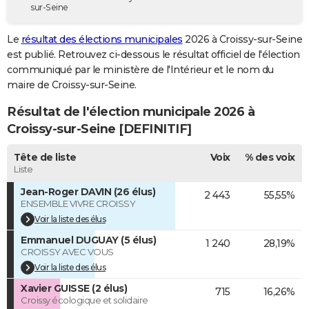
sur-Seine
City break
Voyage de noces
Climat
Destinations
Voyage nature
Forum
+
PHOTO
Le
résultat des élections municipales
2026 à Croissy-sur-Seine
GUIDES D'ACHAT
est publié. Retrouvez ci-dessous le résultat officiel de l'élection
communiqué par le ministère de l'Intérieur et le nom du
BONS PLANS
maire de Croissy-sur-Seine.
CARTE DE VOEUX
Résultat de l'élection municipale 2026 à
Carte Bonne année
Carte Pâques
Carte de Noël
Carte Saint-Valentin
Carte d'anniversaire
Croissy-sur-Seine [DEFINITIF]
DICTIONNAIRE
Biographies
Expressions
Dictionnaire
Citations
Proverbes
Tête de liste
Voix
% des voix
PROGRAMME TV
Liste
COPAINS D'AVANT
Jean-Roger DAVIN (26 élus)
2 443
55,55%
ENSEMBLE VIVRE CROISSY
Se connecter
Collèges
Universités
Service militaire
S'inscrire
Lycées
Primaires
Entreprises
Avis de recherche
AVIS DE DÉCÈS
Voir la liste des élus
Emmanuel DUGUAY (5 élus)
FORUM
1 240
28,19%
CROISSY AVEC VOUS
Lifestyle
Sport
Television
Cinema
Bricolage
Culture
Auto
Voyage
Voir la liste des élus
Xavier GUISSE (2 élus)
715
16,26%
Croissy écologique et solidaire