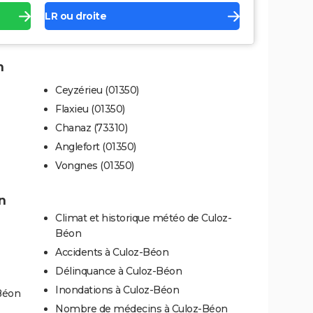
LR ou droite
n
Ceyzérieu (01350)
Flaxieu (01350)
Chanaz (73310)
Anglefort (01350)
Vongnes (01350)
n
Climat et historique météo de Culoz-
Béon
Accidents à Culoz-Béon
Délinquance à Culoz-Béon
Inondations à Culoz-Béon
Béon
Nombre de médecins à Culoz-Béon