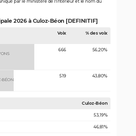
uniqué par le ministère de l'Intérieur et le nom du
cipale 2026 à Culoz-Béon [DEFINITIF]
Voix
% des voix
666
56,20%
VONS
519
43,80%
Z-BÉON
Culoz-Béon
53,19%
46,81%