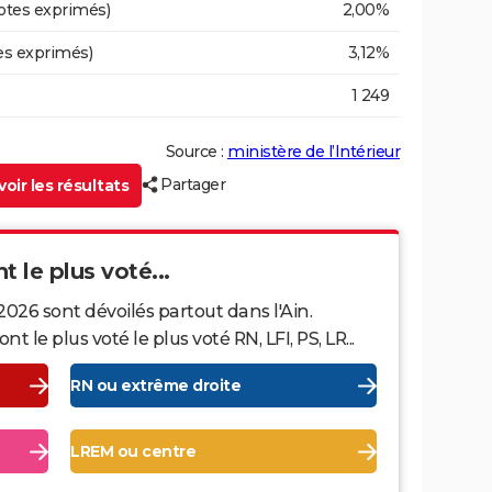
otes exprimés)
2,00%
es exprimés)
3,12%
1 249
Source :
ministère de l’Intérieur
Partager
oir les résultats
nt le plus voté...
2026 sont dévoilés partout dans l'Ain.
le plus voté le plus voté RN, LFI, PS, LR...
RN ou extrême droite
LREM ou centre