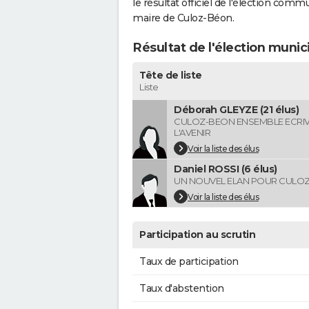
le résultat officiel de l'élection comm
maire de Culoz-Béon.
Résultat de l'élection muni
Tête de liste
Liste
Déborah GLEYZE (21 élus)
CULOZ-BEON ENSEMBLE ECRI
L'AVENIR
Voir la liste des élus
Daniel ROSSI (6 élus)
UN NOUVEL ELAN POUR CULO
Voir la liste des élus
Participation au scrutin
Taux de participation
Taux d'abstention