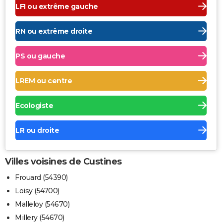
LFI ou extrême gauche
RN ou extrême droite
PS ou gauche
LREM ou centre
Ecologiste
LR ou droite
Villes voisines de Custines
Frouard (54390)
Loisy (54700)
Malleloy (54670)
Millery (54670)