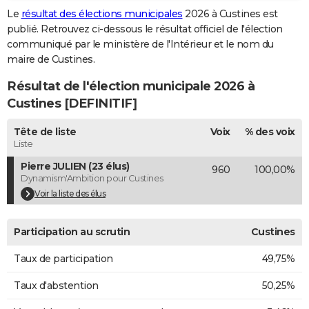
Le
résultat des élections municipales
2026 à Custines est
City break
Voyage de noces
Climat
Destinations
Voyage nature
Forum
+
PHOTO
publié. Retrouvez ci-dessous le résultat officiel de l'élection
communiqué par le ministère de l'Intérieur et le nom du
GUIDES D'ACHAT
maire de Custines.
BONS PLANS
Résultat de l'élection municipale 2026 à
CARTE DE VOEUX
Custines [DEFINITIF]
Carte Bonne année
Carte Pâques
Carte de Noël
Carte Saint-Valentin
Carte d'anniversaire
DICTIONNAIRE
Tête de liste
Voix
% des voix
Liste
Biographies
Expressions
Dictionnaire
Citations
Proverbes
PROGRAMME TV
Pierre JULIEN (23 élus)
960
100,00%
Dynamism'Ambition pour Custines
COPAINS D'AVANT
Voir la liste des élus
Se connecter
Collèges
Universités
Service militaire
S'inscrire
Lycées
Primaires
Entreprises
Avis de recherche
AVIS DE DÉCÈS
Participation au scrutin
Custines
FORUM
Taux de participation
49,75%
Lifestyle
Sport
Television
Cinema
Bricolage
Culture
Auto
Voyage
Taux d'abstention
50,25%