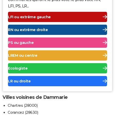
LFI, PS, LR...
LFI ou extrême gauche
RN ou extrême droite
PS ou gauche
LREM ou centre
Ecologiste
LR ou droite
Villes voisines de Dammarie
Chartres (28000)
Corancez (28630)