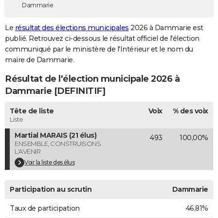
Dammarie
City break
Voyage de noces
Climat
Destinations
Voyage nature
Forum
+
PHOTO
Le
résultat des élections municipales
2026 à Dammarie est
GUIDES D'ACHAT
publié. Retrouvez ci-dessous le résultat officiel de l'élection
communiqué par le ministère de l'Intérieur et le nom du
BONS PLANS
maire de Dammarie.
CARTE DE VOEUX
Résultat de l'élection municipale 2026 à
Carte Bonne année
Carte Pâques
Carte de Noël
Carte Saint-Valentin
Carte d'anniversaire
Dammarie [DEFINITIF]
DICTIONNAIRE
Biographies
Expressions
Dictionnaire
Citations
Proverbes
Tête de liste
Voix
% des voix
PROGRAMME TV
Liste
COPAINS D'AVANT
Martial MARAIS (21 élus)
493
100,00%
ENSEMBLE, CONSTRUISONS
Se connecter
Collèges
Universités
Service militaire
S'inscrire
Lycées
Primaires
Entreprises
Avis de recherche
AVIS DE DÉCÈS
L'AVENIR
Voir la liste des élus
FORUM
Lifestyle
Sport
Television
Cinema
Bricolage
Culture
Auto
Voyage
Participation au scrutin
Dammarie
Taux de participation
46,81%