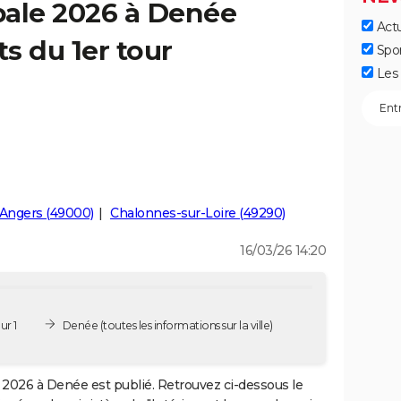
pale 2026 à Denée
Actu
ts du 1er tour
Spo
Les 
Angers (49000)
Chalonnes-sur-Loire (49290)
16/03/26 14:20
ur 1
Denée
(toutes les informations sur la ville)
2026 à Denée est publié. Retrouvez ci-dessous le