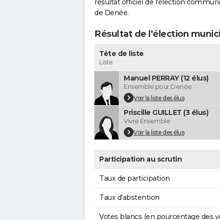
résultat officiel de l'élection commun
de Denée.
Résultat de l'élection muni
Tête de liste
Liste
Manuel PERRAY (12 élus)
Ensemble pour Denée
Voir la liste des élus
Priscille GUILLET (3 élus)
Vivre Ensemble
Voir la liste des élus
Participation au scrutin
Taux de participation
Taux d'abstention
Votes blancs (en pourcentage des v