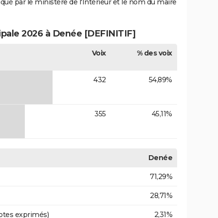
iqué par le ministère de l'Intérieur et le nom du maire
cipale 2026 à Denée [DEFINITIF]
Voix
% des voix
432
54,89%
355
45,11%
Denée
71,29%
28,71%
otes exprimés)
2,31%