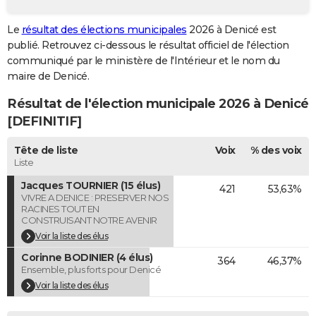
City break
Voyage de noces
Climat
Destinations
Voyage nature
Forum
+
PHOTO
Le
résultat des élections municipales
2026 à Denicé est
publié. Retrouvez ci-dessous le résultat officiel de l'élection
GUIDES D'ACHAT
communiqué par le ministère de l'Intérieur et le nom du
BONS PLANS
maire de Denicé.
Résultat de l'élection municipale 2026 à Denicé
CARTE DE VOEUX
[DEFINITIF]
Carte Bonne année
Carte Pâques
Carte de Noël
Carte Saint-Valentin
Carte d'anniversaire
DICTIONNAIRE
Tête de liste
Voix
% des voix
Biographies
Expressions
Dictionnaire
Citations
Proverbes
PROGRAMME TV
Liste
Jacques TOURNIER (15 élus)
421
53,63%
COPAINS D'AVANT
VIVRE A DENICE : PRESERVER NOS
RACINES TOUT EN
Se connecter
Collèges
Universités
Service militaire
S'inscrire
Lycées
Primaires
Entreprises
Avis de recherche
AVIS DE DÉCÈS
CONSTRUISANT NOTRE AVENIR
Voir la liste des élus
FORUM
Corinne BODINIER (4 élus)
364
46,37%
Ensemble, plus forts pour Denicé
Lifestyle
Sport
Television
Cinema
Bricolage
Culture
Auto
Voyage
Voir la liste des élus