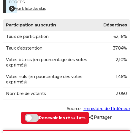
FORCES
Voir la liste des élus
Participation au scrutin
Désertines
Taux de participation
62,16%
Taux d'abstention
37,84%
Votes blancs (en pourcentage des votes
2,10%
exprimés)
Votes nuls (en pourcentage des votes
1,46%
exprimés)
Nombre de votants
2 050
Source :
ministère de l’Intérieur
Partager
Recevoir les résultats