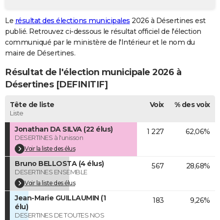
City break
Voyage de noces
Climat
Destinations
Voyage nature
Forum
+
PHOTO
Le
résultat des élections municipales
2026 à Désertines est
publié. Retrouvez ci-dessous le résultat officiel de l'élection
GUIDES D'ACHAT
communiqué par le ministère de l'Intérieur et le nom du
BONS PLANS
maire de Désertines.
Résultat de l'élection municipale 2026 à
CARTE DE VOEUX
Désertines [DEFINITIF]
Carte Bonne année
Carte Pâques
Carte de Noël
Carte Saint-Valentin
Carte d'anniversaire
DICTIONNAIRE
Tête de liste
Voix
% des voix
Biographies
Expressions
Dictionnaire
Citations
Proverbes
PROGRAMME TV
Liste
Jonathan DA SILVA (22 élus)
1 227
62,06%
COPAINS D'AVANT
DESERTINES à l'unisson
Se connecter
Collèges
Universités
Service militaire
S'inscrire
Lycées
Primaires
Entreprises
Avis de recherche
Voir la liste des élus
AVIS DE DÉCÈS
Bruno BELLOSTA (4 élus)
567
28,68%
FORUM
DESERTINES ENSEMBLE
Voir la liste des élus
Lifestyle
Sport
Television
Cinema
Bricolage
Culture
Auto
Voyage
Jean-Marie GUILLAUMIN (1
183
9,26%
élu)
DESERTINES DE TOUTES NOS