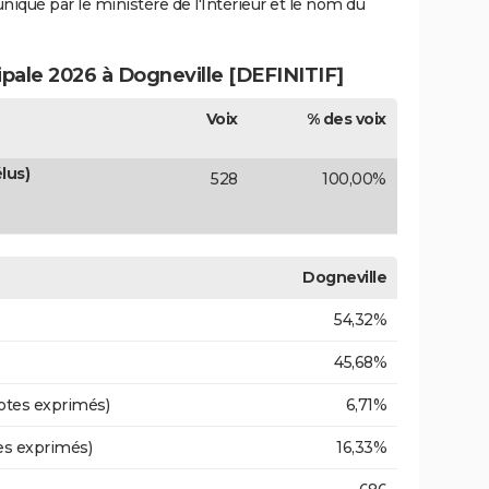
uniqué par le ministère de l'Intérieur et le nom du
ipale 2026 à Dogneville [DEFINITIF]
Voix
% des voix
lus)
528
100,00%
Dogneville
54,32%
45,68%
otes exprimés)
6,71%
es exprimés)
16,33%