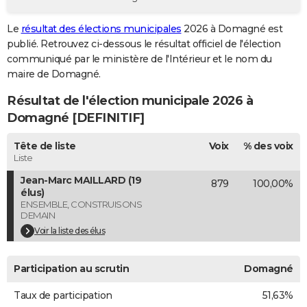
City break
Voyage de noces
Climat
Destinations
Voyage nature
Forum
+
PHOTO
Le
résultat des élections municipales
2026 à Domagné est
publié. Retrouvez ci-dessous le résultat officiel de l'élection
GUIDES D'ACHAT
communiqué par le ministère de l'Intérieur et le nom du
BONS PLANS
maire de Domagné.
Résultat de l'élection municipale 2026 à
CARTE DE VOEUX
Domagné [DEFINITIF]
Carte Bonne année
Carte Pâques
Carte de Noël
Carte Saint-Valentin
Carte d'anniversaire
DICTIONNAIRE
Tête de liste
Voix
% des voix
Biographies
Expressions
Dictionnaire
Citations
Proverbes
PROGRAMME TV
Liste
Jean-Marc MAILLARD (19
879
100,00%
COPAINS D'AVANT
élus)
ENSEMBLE, CONSTRUISONS
Se connecter
Collèges
Universités
Service militaire
S'inscrire
Lycées
Primaires
Entreprises
Avis de recherche
AVIS DE DÉCÈS
DEMAIN
Voir la liste des élus
FORUM
Lifestyle
Sport
Television
Cinema
Bricolage
Culture
Auto
Voyage
Participation au scrutin
Domagné
Taux de participation
51,63%