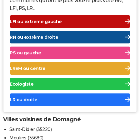
communes qui ont le plus voté le plus voté RN,
LFI, PS, LR...
LFI ou extrême gauche
RN ou extrême droite
PS ou gauche
LREM ou centre
Ecologiste
LR ou droite
Villes voisines de Domagné
Saint-Didier (35220)
Moulins (35680)