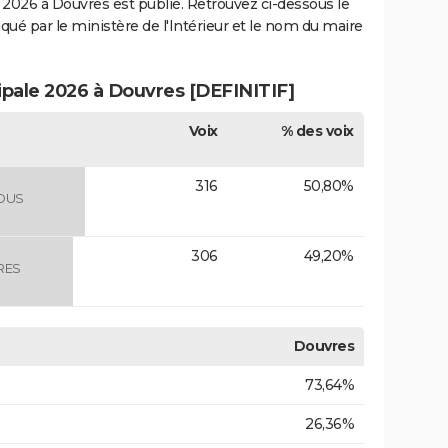
2026 à Douvres est publié. Retrouvez ci-dessous le
iqué par le ministère de l'Intérieur et le nom du maire
cipale 2026 à Douvres [DEFINITIF]
Voix
% des voix
316
50,80%
OUS
306
49,20%
RES
Douvres
73,64%
26,36%