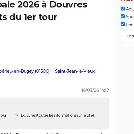
pale 2026 à Douvres
Actu
ts du 1er tour
Spo
Les 
érieu-en-Bugey (01500)
Saint-Jean-le-Vieux
16/03/26 14:17
our 1
Douvres
(toutes les informations sur la ville)