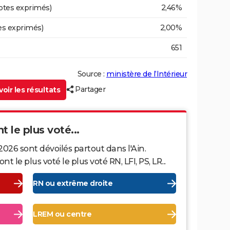
otes exprimés)
2,46%
es exprimés)
2,00%
651
Source :
ministère de l’Intérieur
Partager
oir les résultats
nt le plus voté...
2026 sont dévoilés partout dans l'Ain.
le plus voté le plus voté RN, LFI, PS, LR...
RN ou extrême droite
LREM ou centre