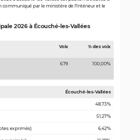
ion communiqué par le ministère de l'Intérieur et le
ipale 2026 à Écouché-les-Vallées
Voix
% des voix
679
100,00%
Écouché-les-Vallées
48,73%
51,27%
otes exprimés)
6,42%