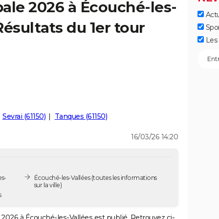
ale 2026 à Écouché-les-
Actu
Résultats du 1er tour
Spo
Les 
Sevrai (61150)
Tanques (61150)
16/03/26 14:20
es-
Écouché-les-Vallées
(toutes les informations
sur la ville)
s
2026 à Écouché-les-Vallées est publié. Retrouvez ci-