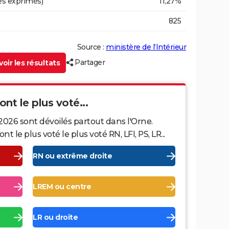
es exprimés)
11,27%
825
Source :
ministère de l’Intérieur
Partager
oir les résultats
ont le plus voté...
2026 sont dévoilés partout dans l'Orne.
le plus voté le plus voté RN, LFI, PS, LR...
RN ou extrême droite
LREM ou centre
LR ou droite