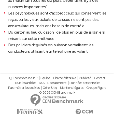
au maximum tous les dix jours. Cependant, il y a des
nuances importantes"
Les psychologues sont d'accord : ceux qui conservent les
reçus ou les vieux tickets de caisses ne sont pas des
accumulateurs, mais ont besoin de contrôle
Du carton au lieu du gazon : de plus en plus de jardiniers
misent sur cette méthode
Des policiers déguisés en buisson verbalisent les
conducteurs utilisant leur téléphone au volant
Qui sommes-nous ?
Equipe
Charte éditoriale
Publicité
Contact
Tous les articles
RSS
Recrutement
Données personnelles
Paramétrer les cookies
Gérer Utiq
Mentions légales
Groupe Figaro
© 2026 CCM Benchmark