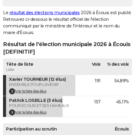
City break
Voyage de noces
Climat
Destinations
Voyage nature
Forum
+
PHOTO
Le
résultat des élections municipales
2026 à Écouis est publié.
Retrouvez ci-dessous le résultat officiel de l'élection
GUIDES D'ACHAT
communiqué par le ministère de l'Intérieur et le nom du
BONS PLANS
maire d'Écouis.
Résultat de l'élection municipale 2026 à Écouis
CARTE DE VOEUX
[DEFINITIF]
Carte Bonne année
Carte Pâques
Carte de Noël
Carte Saint-Valentin
Carte d'anniversaire
DICTIONNAIRE
Tête de liste
Voix
% des voix
Biographies
Expressions
Dictionnaire
Citations
Proverbes
PROGRAMME TV
Liste
Xavier TOURNEUR (12 élus)
191
54,89%
COPAINS D'AVANT
ENSEMBLE POUR L'AVENIR
Se connecter
Collèges
Universités
Service militaire
S'inscrire
Lycées
Primaires
Entreprises
Avis de recherche
Voir la liste des élus
AVIS DE DÉCÈS
Patrick LOSEILLE (3 élus)
157
45,11%
FORUM
POUR ECOUIS ET SES HAMEAUX
Voir la liste des élus
Lifestyle
Sport
Television
Cinema
Bricolage
Culture
Auto
Voyage
Participation au scrutin
Écouis