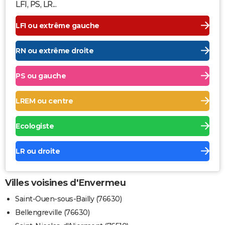
LFI, PS, LR...
LFI ou extrême gauche
RN ou extrême droite
PS ou gauche
LREM ou centre
Ecologiste
LR ou droite
Villes voisines d'Envermeu
Saint-Ouen-sous-Bailly (76630)
Bellengreville (76630)