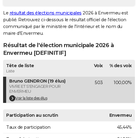
City break
Voyage de noces
Climat
Destinations
Voyage nature
Forum
+
PHOTO
Le
résultat des élections municipales
2026 à Envermeu est
publié. Retrouvez ci-dessous le résultat officiel de l'élection
GUIDES D'ACHAT
communiqué par le ministère de l'Intérieur et le nom du
BONS PLANS
maire d'Envermeu.
Résultat de l'élection municipale 2026 à
CARTE DE VOEUX
Envermeu [DEFINITIF]
Carte Bonne année
Carte Pâques
Carte de Noël
Carte Saint-Valentin
Carte d'anniversaire
DICTIONNAIRE
Tête de liste
Voix
% des voix
Biographies
Expressions
Dictionnaire
Citations
Proverbes
PROGRAMME TV
Liste
Bruno GENDRON (19 élus)
503
100,00%
COPAINS D'AVANT
VIVRE ET S'ENGAGER POUR
ENVERMEU
Se connecter
Collèges
Universités
Service militaire
S'inscrire
Lycées
Primaires
Entreprises
Avis de recherche
AVIS DE DÉCÈS
Voir la liste des élus
FORUM
Participation au scrutin
Envermeu
Lifestyle
Sport
Television
Cinema
Bricolage
Culture
Auto
Voyage
Taux de participation
45,44%