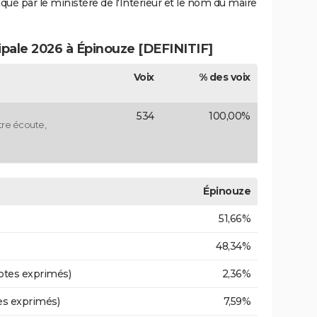
iqué par le ministère de l'Intérieur et le nom du maire
ipale 2026 à Épinouze [DEFINITIF]
Voix
% des voix
534
100,00%
tre écoute,
Épinouze
51,66%
48,34%
otes exprimés)
2,36%
es exprimés)
7,59%