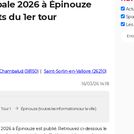
pale 2026 à Épinouze
Actu
ts du 1er tour
Spo
Les 
Chambalud (38150)
Saint-Sorlin-en-Valloire (26210)
16/03/26 14:18
 Tour 1
Épinouze
(toutes les informations sur la ville)
2026 à Épinouze est publié. Retrouvez ci-dessous le