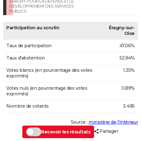
ERAGNY POUR LA DEFENSE ET LE
DEVELOPPEMENT DES SERVICES
PUBLICS
Participation au scrutin
Éragny-sur-
Oise
Taux de participation
47,06%
Taux d'abstention
52,94%
Votes blancs (en pourcentage des votes
1,35%
exprimés)
Votes nuls (en pourcentage des votes
0,89%
exprimés)
Nombre de votants
5 495
Source :
ministère de l’Intérieur
Partager
Recevoir les résultats