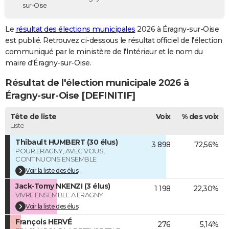
sur-Oise
City break
Voyage de noces
Climat
Destinations
Voyage nature
Forum
+
PHOTO
Le
résultat des élections municipales
2026 à Éragny-sur-Oise
GUIDES D'ACHAT
est publié. Retrouvez ci-dessous le résultat officiel de l'élection
communiqué par le ministère de l'Intérieur et le nom du
BONS PLANS
maire d'Éragny-sur-Oise.
CARTE DE VOEUX
Résultat de l'élection municipale 2026 à
Carte Bonne année
Carte Pâques
Carte de Noël
Carte Saint-Valentin
Carte d'anniversaire
Éragny-sur-Oise [DEFINITIF]
DICTIONNAIRE
Biographies
Expressions
Dictionnaire
Citations
Proverbes
Tête de liste
Voix
% des voix
PROGRAMME TV
Liste
COPAINS D'AVANT
Thibault HUMBERT (30 élus)
3 898
72,56%
POUR ERAGNY, AVEC VOUS,
Se connecter
Collèges
Universités
Service militaire
S'inscrire
Lycées
Primaires
Entreprises
Avis de recherche
AVIS DE DÉCÈS
CONTINUONS ENSEMBLE
Voir la liste des élus
FORUM
Jack-Tomy NKENZI (3 élus)
1 198
22,30%
VIVRE ENSEMBLE A ERAGNY
Lifestyle
Sport
Television
Cinema
Bricolage
Culture
Auto
Voyage
Voir la liste des élus
François HERVÉ
276
5,14%