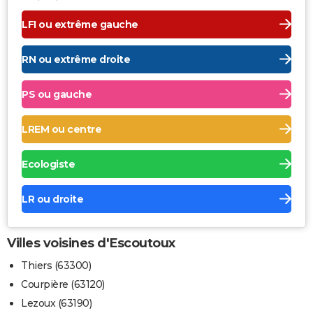
LFI ou extrême gauche
RN ou extrême droite
PS ou gauche
LREM ou centre
Ecologiste
LR ou droite
Villes voisines d'Escoutoux
Thiers (63300)
Courpière (63120)
Lezoux (63190)