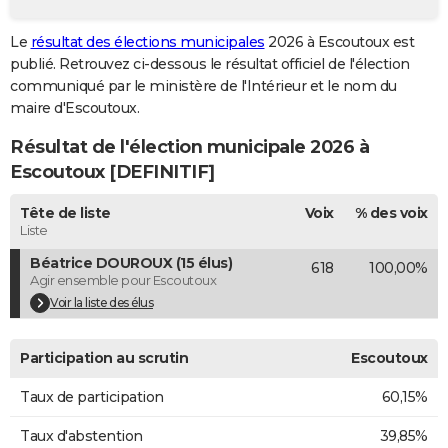
City break
Voyage de noces
Climat
Destinations
Voyage nature
Forum
+
PHOTO
Le
résultat des élections municipales
2026 à Escoutoux est
publié. Retrouvez ci-dessous le résultat officiel de l'élection
GUIDES D'ACHAT
communiqué par le ministère de l'Intérieur et le nom du
BONS PLANS
maire d'Escoutoux.
Résultat de l'élection municipale 2026 à
CARTE DE VOEUX
Escoutoux [DEFINITIF]
Carte Bonne année
Carte Pâques
Carte de Noël
Carte Saint-Valentin
Carte d'anniversaire
DICTIONNAIRE
Tête de liste
Voix
% des voix
Biographies
Expressions
Dictionnaire
Citations
Proverbes
PROGRAMME TV
Liste
Béatrice DOUROUX (15 élus)
618
100,00%
COPAINS D'AVANT
Agir ensemble pour Escoutoux
Se connecter
Collèges
Universités
Service militaire
S'inscrire
Lycées
Primaires
Entreprises
Avis de recherche
Voir la liste des élus
AVIS DE DÉCÈS
FORUM
Participation au scrutin
Escoutoux
Lifestyle
Sport
Television
Cinema
Bricolage
Culture
Auto
Voyage
Taux de participation
60,15%
Taux d'abstention
39,85%