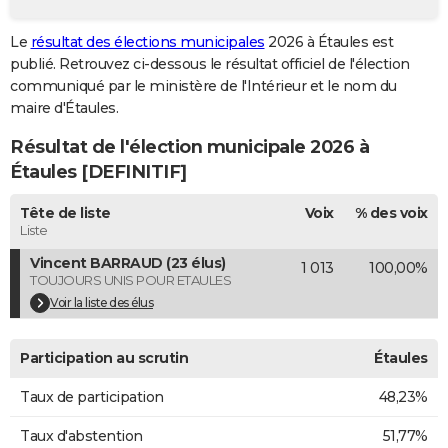
City break
Voyage de noces
Climat
Destinations
Voyage nature
Forum
+
PHOTO
Le
résultat des élections municipales
2026 à Étaules est
publié. Retrouvez ci-dessous le résultat officiel de l'élection
GUIDES D'ACHAT
communiqué par le ministère de l'Intérieur et le nom du
BONS PLANS
maire d'Étaules.
Résultat de l'élection municipale 2026 à
CARTE DE VOEUX
Étaules [DEFINITIF]
Carte Bonne année
Carte Pâques
Carte de Noël
Carte Saint-Valentin
Carte d'anniversaire
DICTIONNAIRE
Tête de liste
Voix
% des voix
Biographies
Expressions
Dictionnaire
Citations
Proverbes
PROGRAMME TV
Liste
Vincent BARRAUD (23 élus)
1 013
100,00%
COPAINS D'AVANT
TOUJOURS UNIS POUR ETAULES
Se connecter
Collèges
Universités
Service militaire
S'inscrire
Lycées
Primaires
Entreprises
Avis de recherche
Voir la liste des élus
AVIS DE DÉCÈS
FORUM
Participation au scrutin
Étaules
Lifestyle
Sport
Television
Cinema
Bricolage
Culture
Auto
Voyage
Taux de participation
48,23%
Taux d'abstention
51,77%