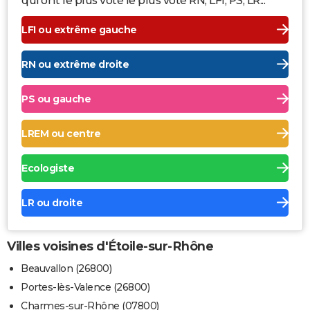
qui ont le plus voté le plus voté RN, LFI, PS, LR...
LFI ou extrême gauche
RN ou extrême droite
PS ou gauche
LREM ou centre
Ecologiste
LR ou droite
Villes voisines d'Étoile-sur-Rhône
Beauvallon (26800)
Portes-lès-Valence (26800)
Charmes-sur-Rhône (07800)