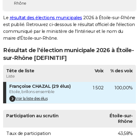
Rhône
City break
Voyage de noces
Climat
Destinations
Voyage nature
Forum
+
PHOTO
Le
résultat des élections municipales
2026 à Étoile-sur-Rhône
GUIDES D'ACHAT
est publié. Retrouvez ci-dessous le résultat officiel de l'élection
communiqué par le ministère de l'Intérieur et le nom du
BONS PLANS
maire d'Étoile-sur-Rhône.
CARTE DE VOEUX
Résultat de l'élection municipale 2026 à Étoile-
Carte Bonne année
Carte Pâques
Carte de Noël
Carte Saint-Valentin
Carte d'anniversaire
sur-Rhône [DEFINITIF]
DICTIONNAIRE
Biographies
Expressions
Dictionnaire
Citations
Proverbes
Tête de liste
Voix
% des voix
PROGRAMME TV
Liste
COPAINS D'AVANT
Françoise CHAZAL (29 élus)
1 502
100,00%
Etoile, brillons ensemble
Se connecter
Collèges
Universités
Service militaire
S'inscrire
Lycées
Primaires
Entreprises
Avis de recherche
AVIS DE DÉCÈS
Voir la liste des élus
FORUM
Participation au scrutin
Étoile-sur-
Lifestyle
Sport
Television
Cinema
Bricolage
Culture
Auto
Voyage
Rhône
Taux de participation
43,58%