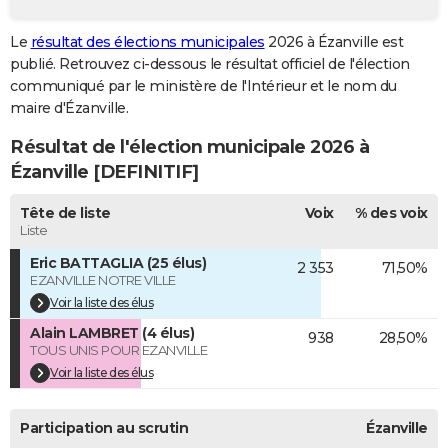
City break
Voyage de noces
Climat
Destinations
Voyage nature
Forum
+
PHOTO
Le
résultat des élections municipales
2026 à Ézanville est
publié. Retrouvez ci-dessous le résultat officiel de l'élection
GUIDES D'ACHAT
communiqué par le ministère de l'Intérieur et le nom du
BONS PLANS
maire d'Ézanville.
Résultat de l'élection municipale 2026 à
CARTE DE VOEUX
Ézanville [DEFINITIF]
Carte Bonne année
Carte Pâques
Carte de Noël
Carte Saint-Valentin
Carte d'anniversaire
DICTIONNAIRE
Tête de liste
Voix
% des voix
Biographies
Expressions
Dictionnaire
Citations
Proverbes
PROGRAMME TV
Liste
Eric BATTAGLIA (25 élus)
2 353
71,50%
COPAINS D'AVANT
EZANVILLE NOTRE VILLE
Se connecter
Collèges
Universités
Service militaire
S'inscrire
Lycées
Primaires
Entreprises
Avis de recherche
Voir la liste des élus
AVIS DE DÉCÈS
Alain LAMBRET (4 élus)
938
28,50%
FORUM
TOUS UNIS POUR EZANVILLE
Voir la liste des élus
Lifestyle
Sport
Television
Cinema
Bricolage
Culture
Auto
Voyage
Participation au scrutin
Ézanville