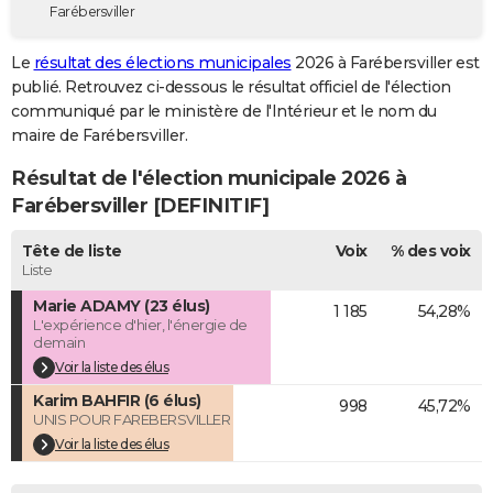
Farébersviller
City break
Voyage de noces
Climat
Destinations
Voyage nature
Forum
+
PHOTO
Le
résultat des élections municipales
2026 à Farébersviller est
GUIDES D'ACHAT
publié. Retrouvez ci-dessous le résultat officiel de l'élection
communiqué par le ministère de l'Intérieur et le nom du
BONS PLANS
maire de Farébersviller.
CARTE DE VOEUX
Résultat de l'élection municipale 2026 à
Carte Bonne année
Carte Pâques
Carte de Noël
Carte Saint-Valentin
Carte d'anniversaire
Farébersviller [DEFINITIF]
DICTIONNAIRE
Biographies
Expressions
Dictionnaire
Citations
Proverbes
Tête de liste
Voix
% des voix
PROGRAMME TV
Liste
COPAINS D'AVANT
Marie ADAMY (23 élus)
1 185
54,28%
L'expérience d'hier, l'énergie de
Se connecter
Collèges
Universités
Service militaire
S'inscrire
Lycées
Primaires
Entreprises
Avis de recherche
AVIS DE DÉCÈS
demain
Voir la liste des élus
FORUM
Karim BAHFIR (6 élus)
998
45,72%
UNIS POUR FAREBERSVILLER
Lifestyle
Sport
Television
Cinema
Bricolage
Culture
Auto
Voyage
Voir la liste des élus