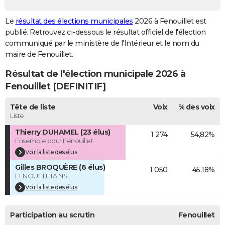
City break
Voyage de noces
Climat
Destinations
Voyage nature
Forum
+
PHOTO
Le
résultat des élections municipales
2026 à Fenouillet est
publié. Retrouvez ci-dessous le résultat officiel de l'élection
GUIDES D'ACHAT
communiqué par le ministère de l'Intérieur et le nom du
BONS PLANS
maire de Fenouillet.
Résultat de l'élection municipale 2026 à
CARTE DE VOEUX
Fenouillet [DEFINITIF]
Carte Bonne année
Carte Pâques
Carte de Noël
Carte Saint-Valentin
Carte d'anniversaire
DICTIONNAIRE
Tête de liste
Voix
% des voix
Biographies
Expressions
Dictionnaire
Citations
Proverbes
PROGRAMME TV
Liste
Thierry DUHAMEL (23 élus)
1 274
54,82%
COPAINS D'AVANT
Ensemble pour Fenouillet
Se connecter
Collèges
Universités
Service militaire
S'inscrire
Lycées
Primaires
Entreprises
Avis de recherche
Voir la liste des élus
AVIS DE DÉCÈS
Gilles BROQUÈRE (6 élus)
1 050
45,18%
FORUM
FENOUILLETAINS
Voir la liste des élus
Lifestyle
Sport
Television
Cinema
Bricolage
Culture
Auto
Voyage
Participation au scrutin
Fenouillet