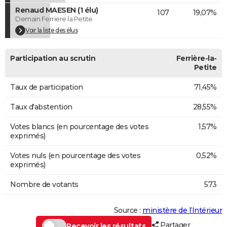
Renaud MAESEN (1 élu)
107
19,07%
Demain Ferriere la Petite
Voir la liste des élus
Participation au scrutin
Ferrière-la-
Petite
Taux de participation
71,45%
Taux d'abstention
28,55%
Votes blancs (en pourcentage des votes
1,57%
exprimés)
Votes nuls (en pourcentage des votes
0,52%
exprimés)
Nombre de votants
573
Source :
ministère de l’Intérieur
Partager
Recevoir les résultats