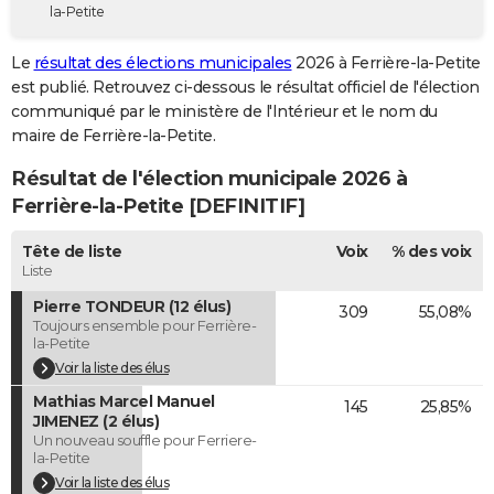
la-Petite
City break
Voyage de noces
Climat
Destinations
Voyage nature
Forum
+
PHOTO
Le
résultat des élections municipales
2026 à Ferrière-la-Petite
GUIDES D'ACHAT
est publié. Retrouvez ci-dessous le résultat officiel de l'élection
communiqué par le ministère de l'Intérieur et le nom du
BONS PLANS
maire de Ferrière-la-Petite.
CARTE DE VOEUX
Résultat de l'élection municipale 2026 à
Carte Bonne année
Carte Pâques
Carte de Noël
Carte Saint-Valentin
Carte d'anniversaire
Ferrière-la-Petite [DEFINITIF]
DICTIONNAIRE
Biographies
Expressions
Dictionnaire
Citations
Proverbes
Tête de liste
Voix
% des voix
PROGRAMME TV
Liste
COPAINS D'AVANT
Pierre TONDEUR (12 élus)
309
55,08%
Toujours ensemble pour Ferrière-
Se connecter
Collèges
Universités
Service militaire
S'inscrire
Lycées
Primaires
Entreprises
Avis de recherche
AVIS DE DÉCÈS
la-Petite
Voir la liste des élus
FORUM
Mathias Marcel Manuel
145
25,85%
JIMENEZ (2 élus)
Lifestyle
Sport
Television
Cinema
Bricolage
Culture
Auto
Voyage
Un nouveau souffle pour Ferriere-
la-Petite
Voir la liste des élus