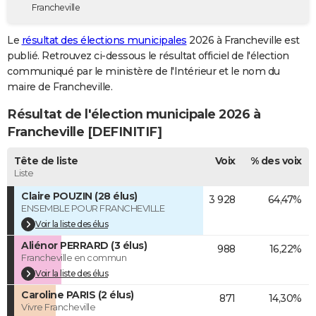
Francheville
City break
Voyage de noces
Climat
Destinations
Voyage nature
Forum
+
PHOTO
Le
résultat des élections municipales
2026 à Francheville est
GUIDES D'ACHAT
publié. Retrouvez ci-dessous le résultat officiel de l'élection
communiqué par le ministère de l'Intérieur et le nom du
BONS PLANS
maire de Francheville.
CARTE DE VOEUX
Résultat de l'élection municipale 2026 à
Carte Bonne année
Carte Pâques
Carte de Noël
Carte Saint-Valentin
Carte d'anniversaire
Francheville [DEFINITIF]
DICTIONNAIRE
Biographies
Expressions
Dictionnaire
Citations
Proverbes
Tête de liste
Voix
% des voix
PROGRAMME TV
Liste
COPAINS D'AVANT
Claire POUZIN (28 élus)
3 928
64,47%
ENSEMBLE POUR FRANCHEVILLE
Se connecter
Collèges
Universités
Service militaire
S'inscrire
Lycées
Primaires
Entreprises
Avis de recherche
AVIS DE DÉCÈS
Voir la liste des élus
Aliénor PERRARD (3 élus)
FORUM
988
16,22%
Francheville en commun
Lifestyle
Sport
Television
Cinema
Bricolage
Culture
Auto
Voyage
Voir la liste des élus
Caroline PARIS (2 élus)
871
14,30%
Vivre Francheville