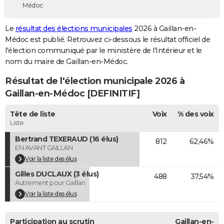
Médoc
City break
Voyage de noces
Climat
Destinations
Voyage nature
Forum
+
PHOTO
Le
résultat des élections municipales
2026 à Gaillan-en-
GUIDES D'ACHAT
Médoc est publié. Retrouvez ci-dessous le résultat officiel de
l'élection communiqué par le ministère de l'Intérieur et le
BONS PLANS
nom du maire de Gaillan-en-Médoc.
CARTE DE VOEUX
Résultat de l'élection municipale 2026 à
Carte Bonne année
Carte Pâques
Carte de Noël
Carte Saint-Valentin
Carte d'anniversaire
Gaillan-en-Médoc [DEFINITIF]
DICTIONNAIRE
Biographies
Expressions
Dictionnaire
Citations
Proverbes
Tête de liste
Voix
% des voix
PROGRAMME TV
Liste
COPAINS D'AVANT
Bertrand TEXERAUD (16 élus)
812
62,46%
EN AVANT GAILLAN
Se connecter
Collèges
Universités
Service militaire
S'inscrire
Lycées
Primaires
Entreprises
Avis de recherche
AVIS DE DÉCÈS
Voir la liste des élus
Gilles DUCLAUX (3 élus)
FORUM
488
37,54%
Autrement pour Gaillan
Lifestyle
Sport
Television
Cinema
Bricolage
Culture
Auto
Voyage
Voir la liste des élus
Participation au scrutin
Gaillan-en-