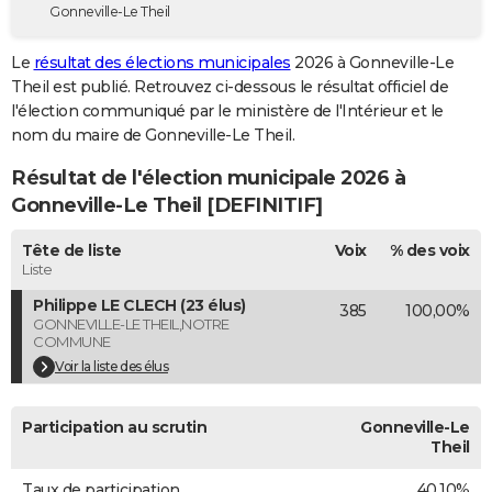
Gonneville-Le Theil
City break
Voyage de noces
Climat
Destinations
Voyage nature
Forum
+
PHOTO
Le
résultat des élections municipales
2026 à Gonneville-Le
GUIDES D'ACHAT
Theil est publié. Retrouvez ci-dessous le résultat officiel de
l'élection communiqué par le ministère de l'Intérieur et le
BONS PLANS
nom du maire de Gonneville-Le Theil.
CARTE DE VOEUX
Résultat de l'élection municipale 2026 à
Carte Bonne année
Carte Pâques
Carte de Noël
Carte Saint-Valentin
Carte d'anniversaire
Gonneville-Le Theil [DEFINITIF]
DICTIONNAIRE
Biographies
Expressions
Dictionnaire
Citations
Proverbes
Tête de liste
Voix
% des voix
PROGRAMME TV
Liste
COPAINS D'AVANT
Philippe LE CLECH (23 élus)
385
100,00%
GONNEVILLE-LE THEIL,NOTRE
Se connecter
Collèges
Universités
Service militaire
S'inscrire
Lycées
Primaires
Entreprises
Avis de recherche
AVIS DE DÉCÈS
COMMUNE
Voir la liste des élus
FORUM
Lifestyle
Sport
Television
Cinema
Bricolage
Culture
Auto
Voyage
Participation au scrutin
Gonneville-Le
Theil
Taux de participation
40,10%