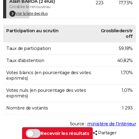
Alain BARDA (2 élus)
223
17,73%
Grosblie le renouveau
Voir la liste des élus
Participation au scrutin
Grosbliederstr
off
Taux de participation
59,18%
Taux d'abstention
40,82%
Votes blancs (en pourcentage des votes
1,70%
exprimés)
Votes nuls (en pourcentage des votes
1,01%
exprimés)
Nombre de votants
1 293
Source :
ministère de l’Intérieur
Partager
Recevoir les résultats