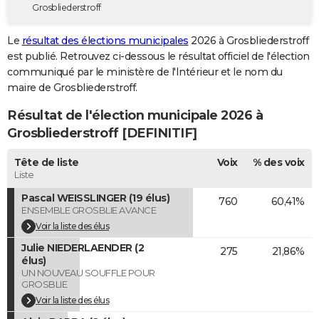
Grosbliederstroff
City break
Voyage de noces
Climat
Destinations
Voyage nature
Forum
+
PHOTO
Le
résultat des élections municipales
2026 à Grosbliederstroff
GUIDES D'ACHAT
est publié. Retrouvez ci-dessous le résultat officiel de l'élection
communiqué par le ministère de l'Intérieur et le nom du
BONS PLANS
maire de Grosbliederstroff.
CARTE DE VOEUX
Résultat de l'élection municipale 2026 à
Carte Bonne année
Carte Pâques
Carte de Noël
Carte Saint-Valentin
Carte d'anniversaire
Grosbliederstroff [DEFINITIF]
DICTIONNAIRE
Biographies
Expressions
Dictionnaire
Citations
Proverbes
Tête de liste
Voix
% des voix
PROGRAMME TV
Liste
COPAINS D'AVANT
Pascal WEISSLINGER (19 élus)
760
60,41%
ENSEMBLE GROSBLIE AVANCE
Se connecter
Collèges
Universités
Service militaire
S'inscrire
Lycées
Primaires
Entreprises
Avis de recherche
AVIS DE DÉCÈS
Voir la liste des élus
Julie NIEDERLAENDER (2
FORUM
275
21,86%
élus)
UN NOUVEAU SOUFFLE POUR
Lifestyle
Sport
Television
Cinema
Bricolage
Culture
Auto
Voyage
GROSBLIE
Voir la liste des élus